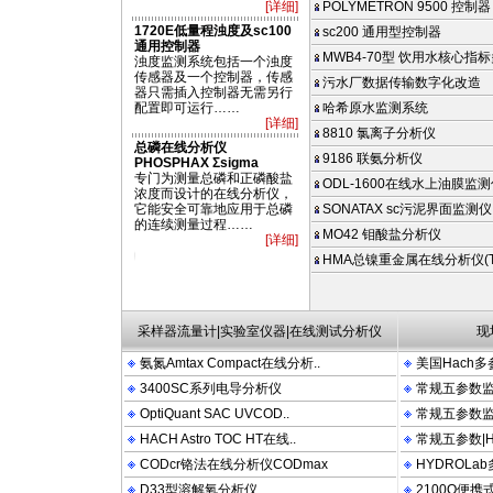
[详细]
POLYMETRON 9500 控制器
1720E低量程浊度及sc100
sc200 通用型控制器
通用控制器
MWB4-70型 饮用水核心指标
浊度监测系统包括一个浊度
传感器及一个控制器，传感
污水厂数据传输数字化改造
器只需插入控制器无需另行
配置即可运行……
哈希原水监测系统
[详细]
8810 氯离子分析仪
总磷在线分析仪
9186 联氨分析仪
PHOSPHAX Σsigma
专门为测量总磷和正磷酸盐
ODL-1600在线水上油膜监
浓度而设计的在线分析仪，
它能安全可靠地应用于总磷
SONATAX sc污泥界面监测仪
的连续测量过程……
MO42 钼酸盐分析仪
[详细]
 PACT 2100N 2100P 2100AN DRB200 FT660 LDO OTT HYDROLAB PHOSPHAX 
HMA总镍重金属在线分析仪(TN
采样器流量计|实验室仪器|在线测试分析仪
现
氨氮Amtax Compact在线分析..
美国Hach多
3400SC系列电导分析仪
常规五参数监测
OptiQuant SAC UVCOD..
常规五参数监测
HACH Astro TOC HT在线..
常规五参数|Hy
CODcr铬法在线分析仪CODmax
HYDROLa
D33型溶解氧分析仪
2100Q便携