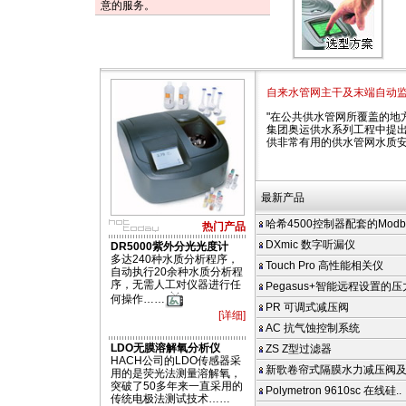
意的服务。
自来水管网主干及末端自动
"在公共供水管网所覆盖的地
集团奥运供水系列工程中提出
供非常有用的供水管网水质
最新产品
哈希4500控制器配套的Modbus
热门产品
DXmic 数字听漏仪
DR5000紫外分光光度计
多达240种水质分析程序，
Touch Pro 高性能相关仪
自动执行20余种水质分析程
序，无需人工对仪器进行任
Pegasus+智能远程设置的
何操作……
PR 可调式减压阀
[详细]
AC 抗气蚀控制系统
LDO无膜溶解氧分析仪
ZS Z型过滤器
HACH公司的LDO传感器采
新歌卷帘式隔膜水力减压阀
用的是荧光法测量溶解氧，
突破了50多年来一直采用的
Polymetron 9610sc 在线硅..
传统电极法测试技术……