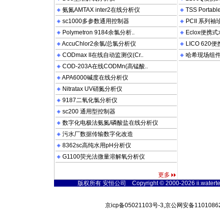
氨氮AMTAX inter2在线分析仪
TSS Porta
sc1000多参数通用控制器
PCII 系列
Polymetron 9184余氯分析..
Eclox便携
AccuChlor2余氯/总氯分析仪
LICO 62
CODmax II在线自动监测仪(Cr..
哈希现场组
COD-203A在线CODMn(高锰酸..
APA6000碱度在线分析仪
Nitratax UV硝氮分析仪
9187二氧化氯分析仪
sc200 通用型控制器
数字化电极法氨氮/磷酸盐在线分析仪
污水厂数据传输数字化改造
8362sc高纯水用pH分析仪
G1100荧光法微量溶解氧分析仪
更多
版权所有 安恒公司 Copyright © 2000-2026 ii.watertest
京icp备05021103号-3,京公网安备11010862