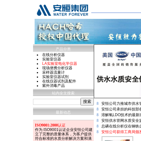
产品分类
在线分析仪器
实验室仪器
LA实验室电化学仪器
现场便携分析仪器
采样器流量计
实验室仪器试剂
在线仪器试剂及配件
紫外消毒产品
站内全文搜索
8
安恒公司力推城市供水
8
安恒公司承担的科技部
最新动态
8
溶解氧LDO技术的最
8
安恒供水管网水质安全
ISO9001:2000
认证
8
总磷在线分析仪在钢铁
作为 ISO9001认证企业安恒公司建
8
安恒公司获得工商局颁发
立了完整的质量体系，为客户提供
符合标准的水质分析解决方案和满