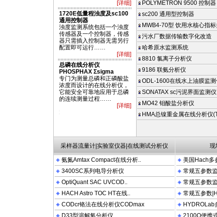
[详细]
POLYMETRON 9500 控制器
1720E低量程浊度及sc100
sc200 通用型控制器
通用控制器
MWB4-70型 饮用水核心指标
浊度监测系统包括一个浊度
传感器及一个控制器，传感
污水厂数据传输数字化改造
器只需插入控制器无需另行
配置即可运行……
哈希原水监测系统
[详细]
8810 氯离子分析仪
总磷在线分析仪
9186 联氨分析仪
PHOSPHAX Σsigma
专门为测量总磷和正磷酸盐
ODL-1600在线水上油膜监
浓度而设计的在线分析仪，
它能安全可靠地应用于总磷
SONATAX sc污泥界面监测仪
的连续测量过程……
MO42 钼酸盐分析仪
[详细]
PTIQUANT ATMAX COM PACT 2100N 2100P 2100AN DRB200 FT660 LDO OTT 
HMA总镍重金属在线分析仪(TN
采样器流量计|实验室仪器|在线测试分析仪
现
氨氮Amtax Compact在线分析..
美国Hach多
3400SC系列电导分析仪
常规五参数监测
OptiQuant SAC UVCOD..
常规五参数监测
HACH Astro TOC HT在线..
常规五参数|Hy
CODcr铬法在线分析仪CODmax
HYDROLa
D33型溶解氧分析仪
2100Q便携