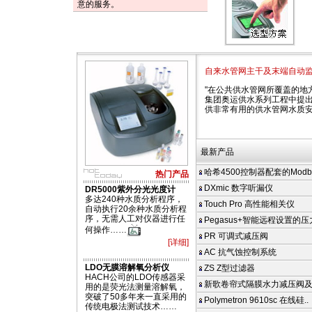
意的服务。
自来水管网主干及末端自动
"在公共供水管网所覆盖的地
集团奥运供水系列工程中提出
供非常有用的供水管网水质
最新产品
哈希4500控制器配套的Modbus
热门产品
DXmic 数字听漏仪
DR5000紫外分光光度计
多达240种水质分析程序，
Touch Pro 高性能相关仪
自动执行20余种水质分析程
序，无需人工对仪器进行任
Pegasus+智能远程设置的
何操作……
PR 可调式减压阀
[详细]
AC 抗气蚀控制系统
LDO无膜溶解氧分析仪
ZS Z型过滤器
HACH公司的LDO传感器采
新歌卷帘式隔膜水力减压阀
用的是荧光法测量溶解氧，
突破了50多年来一直采用的
Polymetron 9610sc 在线硅..
传统电极法测试技术……