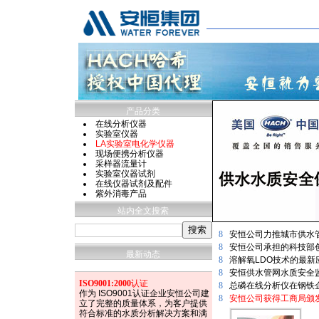
产品分类
在线分析仪器
实验室仪器
LA实验室电化学仪器
现场便携分析仪器
采样器流量计
实验室仪器试剂
在线仪器试剂及配件
紫外消毒产品
站内全文搜索
8
安恒公司力推城市供水
8
安恒公司承担的科技部
最新动态
8
溶解氧LDO技术的最
8
安恒供水管网水质安全
ISO9001:2000
认证
8
总磷在线分析仪在钢铁
作为 ISO9001认证企业安恒公司建
8
安恒公司获得工商局颁发
立了完整的质量体系，为客户提供
符合标准的水质分析解决方案和满