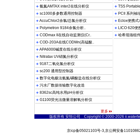
氨氮AMTAX inter2在线分析仪
TSS Porta
sc1000多参数通用控制器
PCII 系列
AccuChlor2余氯/总氯分析仪
Eclox便携
Polymetron 9184余氯分析..
LICO 62
CODmax II在线自动监测仪(Cr..
哈希现场组
COD-203A在线CODMn(高锰酸..
APA6000碱度在线分析仪
Nitratax UV硝氮分析仪
9187二氧化氯分析仪
sc200 通用型控制器
数字化电极法氨氮/磷酸盐在线分析仪
污水厂数据传输数字化改造
8362sc高纯水用pH分析仪
G1100荧光法微量溶解氧分析仪
更多
版权所有 安恒公司 Copyright © 2000-2026 ii.watertest
京icp备05021103号-3,京公网安备11010862