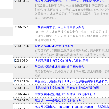
8
2018-08-23
水联网公司受邀参与2018（第十届）上海水业热点论坛
8月22日由E20环境平台与上海市政工程设计研究总院(集
新时代 技术再出发”为主题的“2018(第十届)上海水业热
隆重举行， 水联网公司的总工程师王志军先生作为供水管
参与了本次论坛。
8
2018-07-31
山东省某自来水公司分区计量节水案例
2018年1月，水联网技术服务中心（北京）有限公司（
自来水公司签订分区计量项目服务合同，对该水司管辖范
区计量管理工作。
8
2018-07-26
华北某水司DMA示范项目案例
在项目期间，利用体系化的漏损管理方式，综合运用系统化
术、噪声在线监测与传统检漏相结合的技术手段，实现了42
8
2018-06-04
世界环境日丨为了2℃的努力，我们在行动
8
2018-05-24
英国环境署发出水资源短缺的风险警告
环境署警告称，除非采取迅速行动来遏制用水和浪费，否则
短缺。
8
2018-05-20
不能出众，只能出局丨UviLyzer在线吸收光谱水质分析仪
8
2018-04-23
世界地球日丨安恒集团：用智能商业解决环境问题
8
2018-04-23
国家水质自动监测监管平台建设，我们准备好了
8
2018-04-23
外观设计——多通道水质控制器（A-1）
水联网公司出席2018 Global Leakage Summit，
8
2018-03-22