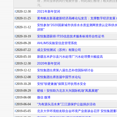
理，并向业界的同行免费开放，特此我们整理了相关的注
习。
8
2020-12-30
2021年新年贺词
8
2020-11-25
黄奇帆在新基建新经济高峰论坛发言：支撑数字经济发展 
安恒参加“2020国家城市供排水水质监测网资质认定和供
8
2020-11-12
训班”
8
2020-10-19
安恒集团获得 ITSS信息技术服务标准符合性证书
8
2020-09-28
AHLIMS实验室信息管理系统
8
2020-07-22
成立安恒测试（苏州）有限公司
8
2020-05-10
新疆吉木萨尔县污水处理厂污水处理费大幅提高
8
2019-12-30
2020年新年贺词
8
2019-12-12
安恒集团出席第八届生态补偿国际研讨会
8
2019-12-08
安恒集团出席首届中国节水论坛
8
2019-10-28
安恒“软硬兼施”保障玉环饮用水安全
8
2019-09-29
硬核！安恒助力北京大兴国际机场“凤凰展翅”
8
2019-06-08
微信 微博
8
2019-06-04
“为有源头活水来”三江源保护公益捐步活动
8
2019-05-05
北京大学环境校友联合会环境产业座谈会召开 安恒集团董