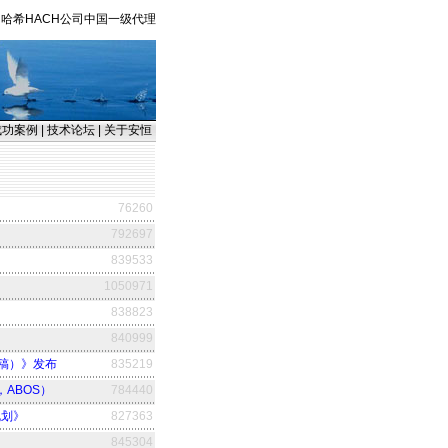
哈希HACH公司中国一级代理
成功案例
|
技术论坛
|
关于安恒
76260
792697
839533
1050971
838823
840999
稿）》发布
835219
m，ABOS）
784440
规划》
827363
845304