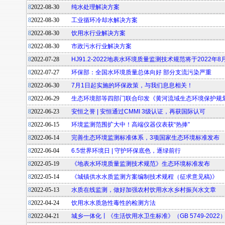
8
2022-08-30
纯水处理解决方案
8
2022-08-30
工业循环冷却水解决方案
8
2022-08-30
饮用水行业解决方案
8
2022-08-30
市政污水行业解决方案
8
2022-07-28
HJ91.2-2022地表水环境质量监测技术规范将于2022年
8
2022-07-27
环保部：全国水环境质量总体向好 部分支流污染严重
8
2022-06-30
7月1日起实施的环保政策，与我们息息相关！
8
2022-06-29
生态环境部等四部门联合印发《黄河流域生态环境保护规
8
2022-06-23
安恒之誉 | 安恒通过CMMI 3级认证，再获国际认可
8
2022-06-15
环境监测范围扩大中！高端仪器仪表获“热捧”
8
2022-06-14
完善生态环境监测标准体系，3项国家生态环境标准发布
8
2022-06-04
6.5世界环境日 | 守护环保底色，逐绿前行
8
2022-05-19
《地表水环境质量监测技术规范》生态环境标准发布
8
2022-05-14
《城镇供水水质监测方案编制技术规程（征求意见稿)》
8
2022-05-13
水质在线监测，做好加强农村饮用水水乡村振兴水文章
8
2022-04-24
饮用水水质急性毒性的检测方法
8
2022-04-21
城乡一体化丨《生活饮用水卫生标准》（GB 5749-2022