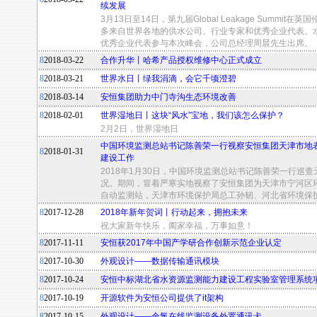
续发展
3月13日至14日，第九届Global Leakage Summi
多来自世界各地的供水公司、行业专家和优秀企业代表。
优秀企业代表参与本次峰会，公司总经理周晨先生出席。
8
2018-03-22
合作升华丨哈希产品授权维修中心正式成立
8
2018-03-21
世界水日丨绿我涓滴，会它千顷澄碧
8
2018-03-14
安恒集团助力中门寺沟生态环境改善
8
2018-02-01
世界湿地日丨这块“风水”宝地，我们该怎么保护？
2月2日，世界湿地日
中国环境监测总站书记陈善荣一行视察安恒集团天津市地
8
2018-01-31
建设工作
2018年1月30日，中国环境监测总站书记陈善荣一行巡
况。期间，冒着严寒实地视察了安恒集团为天津市宁河区
自动监测站，天津市环境保护局总工孙韧、河北省环境保
8
2017-12-28
2018年新年贺词丨行动起来，拥抱未来
祝大家新年快乐，阖家幸福，万事如意！
8
2017-11-11
安恒获2017年中国产学研合作创新示范企业认定
8
2017-10-30
外观设计——数据传输通讯模块
8
2017-10-24
安恒中标湖北省水资源监测能力建设工程实验室管理系统
8
2017-10-19
开源软件为安恒公司提供了it架构
8
2017-10-15
外观设计——余氯在线监测设备外置通讯卡