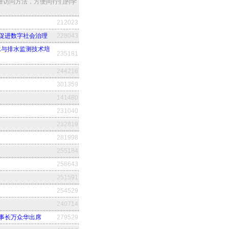
册访问方法，方便同行们的学
212023
促进数字社会治理
228043
水与排水监测技术培
235181
244216
301359
141480
231040
232819
281998
255184
258643
251591
254529
240714
事长万众华出席
279529