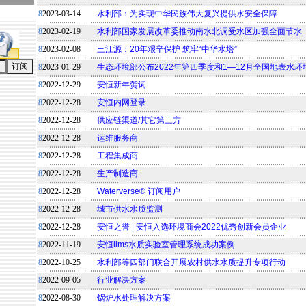
8
2023-03-14
水利部：为实现中华民族伟大复兴提供水安全保障
8
2023-02-19
水利部国家发展改革委推动南水北调受水区加强全面节水
8
2023-02-08
三江源：20年艰辛保护 筑牢“中华水塔”
8
2023-01-29
生态环境部公布2022年第四季度和1—12月全国地表水
8
2022-12-29
安恒新年贺词
8
2022-12-28
安恒内网登录
8
2022-12-28
供应链渠道/其它第三方
8
2022-12-28
运维服务商
8
2022-12-28
工程集成商
8
2022-12-28
生产制造商
8
2022-12-28
Waterverse® 订阅用户
8
2022-12-28
城市供水水质监测
8
2022-12-28
安恒之誉 | 安恒入选环境商会2022优秀创新会员企业
8
2022-11-19
安恒lims水质实验室管理系统成功案例
8
2022-10-25
水利部等四部门联合开展农村供水水质提升专项行动
8
2022-09-05
行业解决方案
8
2022-08-30
锅炉水处理解决方案