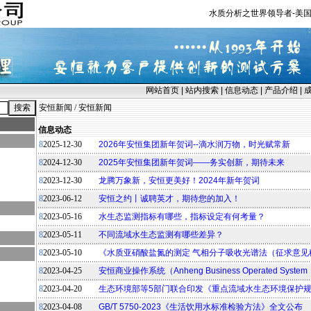
水质分析之世界领导者-美国
网站首页
|
站内搜索
|
信息动态
|
产品介绍
|
安恒新闻
/
安恒新闻
信息动态
8
2025-12-30
2026年安恒集团新年贺词--滴水润万物，时光赋常新
8
2024-12-30
2025年安恒集团新年贺词——务实创新，期待未来
8
2023-12-30
龙腾万象新，安恒更美好！2024年新年贺词
8
2023-06-12
安恒之约丨诚聘英才，期待您的加入！
8
2023-05-16
水生态监测指标有哪些，指标设定有何考量？
8
2023-05-11
不同流域水生态监测有哪些差异？
8
2023-05-10
《水质亚硝酸盐氮的测定 气相分子吸收光谱法（征求意见
8
2023-04-25
安恒商业操作系统（Anheng Business Operated Syste
8
2023-04-20
生态环境部等5部门联合印发《重点流域水生态环境保护
8
2023-04-08
GB/T 5750-2023《生活饮用水标准检验方法》全文公布