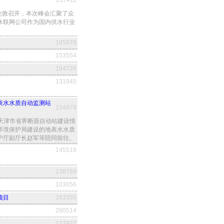
237411
t在英国伦敦召开，本次峰会汇聚了众
水联网公司作为国内供水行业
185978
153554
184726
131945
表水水质自动监测站
154879
查天津市省界断面自动站建设情
环境保护局建设的地表水水质
护厅副厅长赵军等陪同前往。
145518
138769
103056
项目
163355
280514
127927