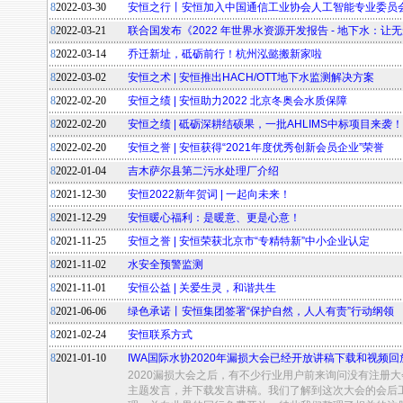
8
2022-03-30
安恒之行丨安恒加入中国通信工业协会人工智能专业委员
8
2022-03-21
联合国发布《2022 年世界水资源开发报告 - 地下水：让
8
2022-03-14
乔迁新址，砥砺前行！杭州泓懿搬新家啦
8
2022-03-02
安恒之术 | 安恒推出HACH/OTT地下水监测解决方案
8
2022-02-20
安恒之绩 | 安恒助力2022 北京冬奥会水质保障
8
2022-02-20
安恒之绩 | 砥砺深耕结硕果，一批AHLIMS中标项目来袭！
8
2022-02-20
安恒之誉 | 安恒获得“2021年度优秀创新会员企业”荣誉
8
2022-01-04
吉木萨尔县第二污水处理厂介绍
8
2021-12-30
安恒2022新年贺词 | 一起向未来！
8
2021-12-29
安恒暖心福利：是暖意、更是心意！
8
2021-11-25
安恒之誉 | 安恒荣获北京市“专精特新”中小企业认定
8
2021-11-02
水安全预警监测
8
2021-11-01
安恒公益 | 关爱生灵，和谐共生
8
2021-06-06
绿色承诺丨安恒集团签署“保护自然，人人有责”行动纲领
8
2021-02-24
安恒联系方式
8
2021-01-10
IWA国际水协2020年漏损大会已经开放讲稿下载和视频回
2020漏损大会之后，有不少行业用户前来询问没有注册
主题发言，并下载发言讲稿。我们了解到这次大会的会后