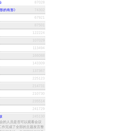
会
87028
无形的有形》
74302
67921
87501
122224
107029
113494
166088
143309
137367
225123
214731
210730
235514
241729
放
245130
大会的人员是否可以观看会议
工作完成了全部的主题发言整