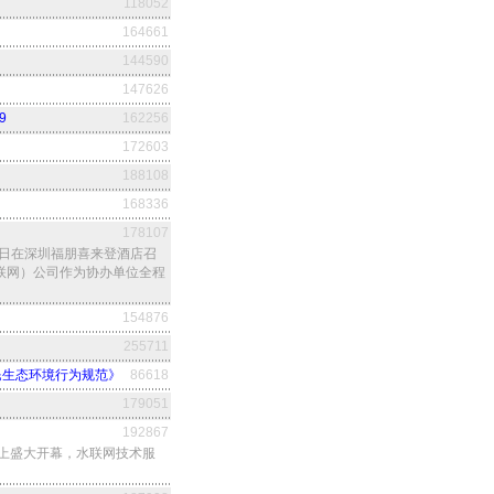
118052
164661
144590
147626
9
162256
172603
188108
168336
178107
-9日在深圳福朋喜来登酒店召
联网）公司作为协办单位全程
154876
255711
民生态环境行为规范》
86618
179051
192867
坛上盛大开幕，水联网技术服