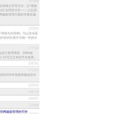
187908
团)有限公司等主办，以“迎接
点论坛”在同济大学·一二九礼堂
网漏损管理方面的专家应邀
165893
以下简称为水联网）与山东省某
围内的A区展开为期一年的分
177763
运行管理系统、DMA技
.25万立方米的节水效果。
158281
171202
到2050年英国将面临供水
169895
189739
186067
121899
共话供水管网漏损管理的可持